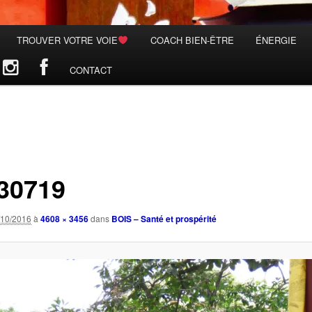
TROUVER VOTRE VOIE
COACH BIEN-ÊTRE
ÉNERGIE
CONTACT
30719
/10/2016
à
4608 × 3456
dans
BOIS – Santé et prospérité