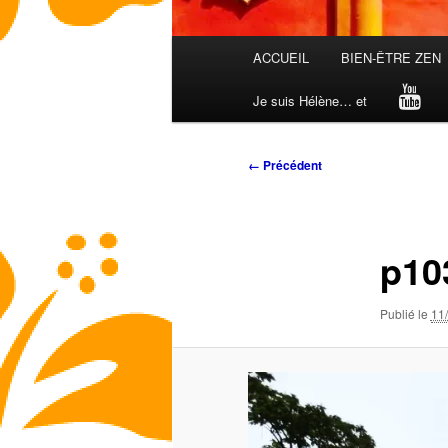
Menu
ACCUEIL
BIEN-ÊTRE ZEN
principal
Je suis Hélène… et
Navigation
← Précédent
des
images
p10
Publié le
11