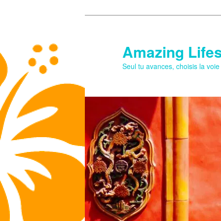
Aller
au
contenu
Amazing Lifes
principal
Seul tu avances, choisis la voi