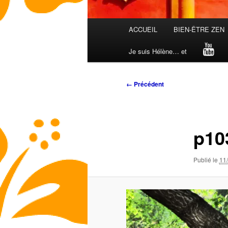
Menu
ACCUEIL
BIEN-ÊTRE ZEN
principal
Je suis Hélène… et
Navigation
← Précédent
des
images
p10
Publié le
11