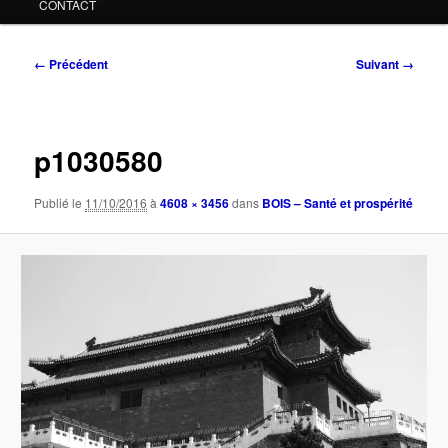
CONTACT
Navigation
← Précédent
Suivant →
des
images
p1030580
Publié le
11/10/2016
à
4608 × 3456
dans
BOIS – Santé et prospérité