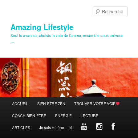
Aller
au
Rech
contenu
principal
Amazing Lifestyle
Seul tu avances, choisis la voie de l'amour, ensemble nous arrivons
…
Menu
ACCUEIL
BIEN-ÊTRE ZEN
TROUVER VOTRE VOIE
principal
COACH BIEN-ÊTRE
ÉNERGIE
LECTURE
ARTICLES
Je suis Hélène… et