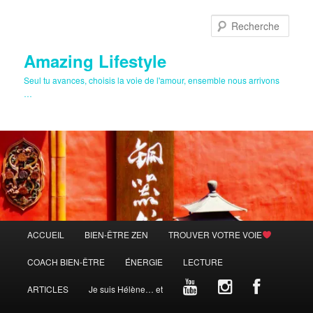
Aller
au
Rech
contenu
principal
Amazing Lifestyle
Seul tu avances, choisis la voie de l'amour, ensemble nous arrivons
…
Menu
ACCUEIL
BIEN-ÊTRE ZEN
TROUVER VOTRE VOIE
principal
COACH BIEN-ÊTRE
ÉNERGIE
LECTURE
ARTICLES
Je suis Hélène… et