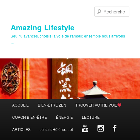
Aller
au
Rech
contenu
principal
Amazing Lifestyle
Seul tu avances, choisis la voie de l'amour, ensemble nous arrivons
…
Menu
ACCUEIL
BIEN-ÊTRE ZEN
TROUVER VOTRE VOIE
principal
COACH BIEN-ÊTRE
ÉNERGIE
LECTURE
ARTICLES
Je suis Hélène… et