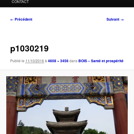
CONTACT
Navigation
← Précédent
Suivant →
des
images
p1030219
Publié le
11/10/2016
à
4608 × 3456
dans
BOIS – Santé et prospérité