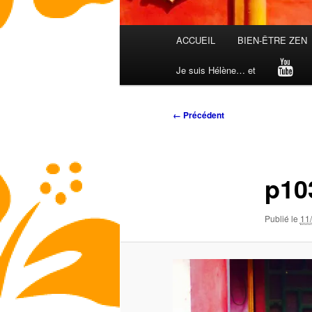
Menu
ACCUEIL
BIEN-ÊTRE ZEN
principal
Je suis Hélène… et
Navigation
← Précédent
des
images
p10
Publié le
11