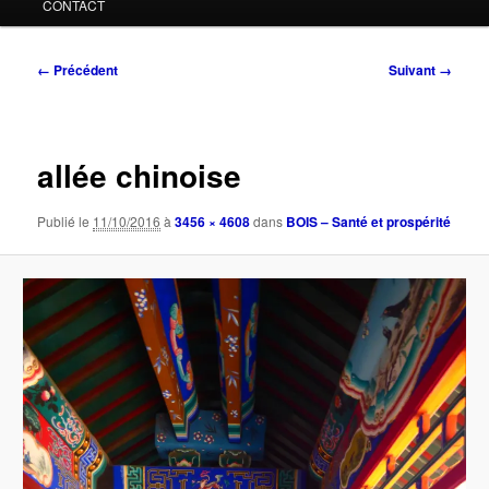
CONTACT
Navigation
← Précédent
Suivant →
des
images
allée chinoise
Publié le
11/10/2016
à
3456 × 4608
dans
BOIS – Santé et prospérité