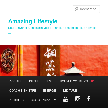
Aller
au
Rech
contenu
principal
Amazing Lifestyle
Seul tu avances, choisis la voie de l'amour, ensemble nous arrivons
…
Menu
ACCUEIL
BIEN-ÊTRE ZEN
TROUVER VOTRE VOIE
principal
COACH BIEN-ÊTRE
ÉNERGIE
LECTURE
ARTICLES
Je suis Hélène… et