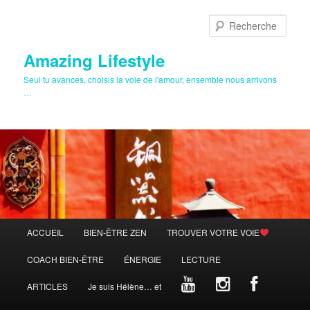
Aller
au
Rech
contenu
principal
Amazing Lifestyle
Seul tu avances, choisis la voie de l'amour, ensemble nous arrivons
…
Menu
ACCUEIL
BIEN-ÊTRE ZEN
TROUVER VOTRE VOIE
principal
COACH BIEN-ÊTRE
ÉNERGIE
LECTURE
ARTICLES
Je suis Hélène… et