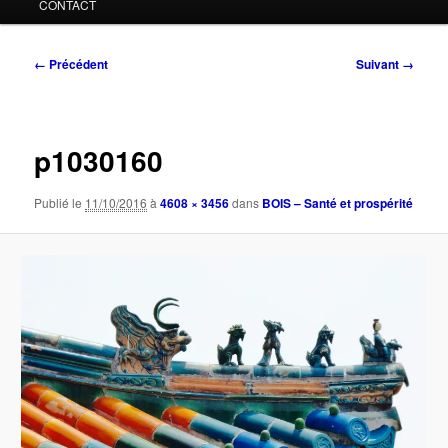
CONTACT
Navigation
← Précédent
Suivant →
des
images
p1030160
Publié le
11/10/2016
à
4608 × 3456
dans
BOIS – Santé et prospérité