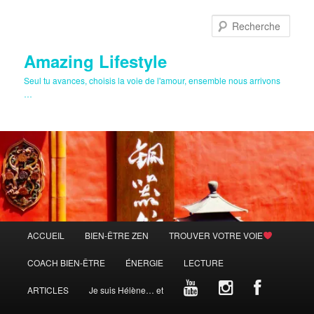
Aller
au
Rech
contenu
principal
Amazing Lifestyle
Seul tu avances, choisis la voie de l'amour, ensemble nous arrivons
…
Menu
ACCUEIL
BIEN-ÊTRE ZEN
TROUVER VOTRE VOIE
principal
COACH BIEN-ÊTRE
ÉNERGIE
LECTURE
ARTICLES
Je suis Hélène… et