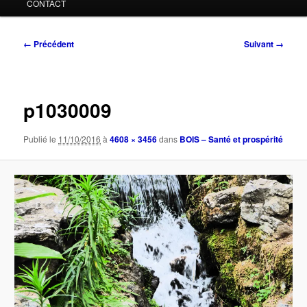
CONTACT
Navigation
← Précédent
Suivant →
des
images
p1030009
Publié le
11/10/2016
à
4608 × 3456
dans
BOIS – Santé et prospérité