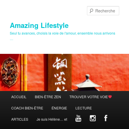
Aller
au
Rech
contenu
principal
Amazing Lifestyle
Seul tu avances, choisis la voie de l'amour, ensemble nous arrivons
…
Menu
ACCUEIL
BIEN-ÊTRE ZEN
TROUVER VOTRE VOIE
principal
COACH BIEN-ÊTRE
ÉNERGIE
LECTURE
ARTICLES
Je suis Hélène… et