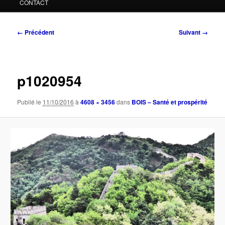
CONTACT
Navigation
← Précédent
Suivant →
des
images
p1020954
Publié le
11/10/2016
à
4608 × 3456
dans
BOIS – Santé et prospérité