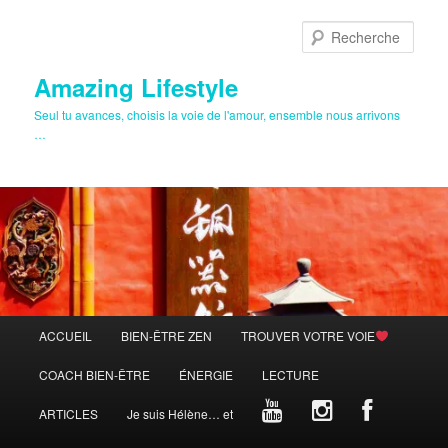
Aller
au
Rech
contenu
principal
Amazing Lifestyle
Seul tu avances, choisis la voie de l'amour, ensemble nous arrivons
…
Menu
ACCUEIL
BIEN-ÊTRE ZEN
TROUVER VOTRE VOIE
principal
COACH BIEN-ÊTRE
ÉNERGIE
LECTURE
ARTICLES
Je suis Hélène… et