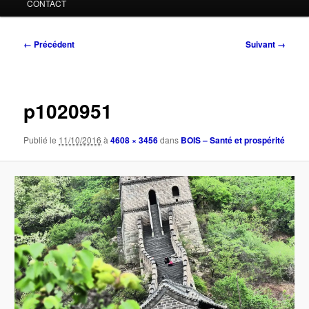
CONTACT
Navigation
← Précédent
Suivant →
des
images
p1020951
Publié le
11/10/2016
à
4608 × 3456
dans
BOIS – Santé et prospérité