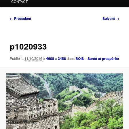
CONTACT
Navigation
← Précédent
Suivant →
des
images
p1020933
Publié le
11/10/2016
à
4608 × 3456
dans
BOIS – Santé et prospérité