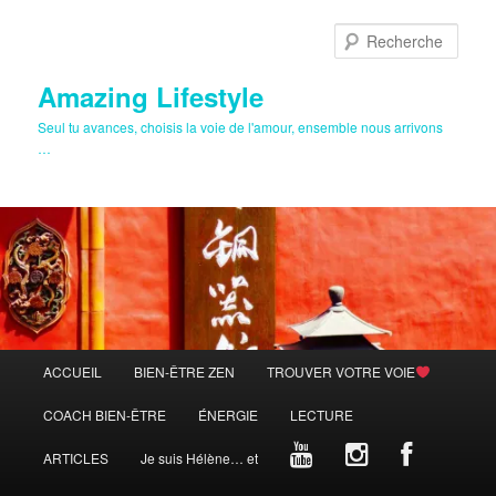
Aller
au
Rech
contenu
principal
Amazing Lifestyle
Seul tu avances, choisis la voie de l'amour, ensemble nous arrivons
…
Menu
ACCUEIL
BIEN-ÊTRE ZEN
TROUVER VOTRE VOIE
principal
COACH BIEN-ÊTRE
ÉNERGIE
LECTURE
ARTICLES
Je suis Hélène… et