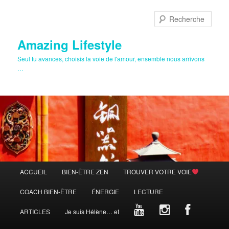
Aller
au
Rech
contenu
principal
Amazing Lifestyle
Seul tu avances, choisis la voie de l'amour, ensemble nous arrivons
…
Menu
ACCUEIL
BIEN-ÊTRE ZEN
TROUVER VOTRE VOIE
principal
COACH BIEN-ÊTRE
ÉNERGIE
LECTURE
ARTICLES
Je suis Hélène… et