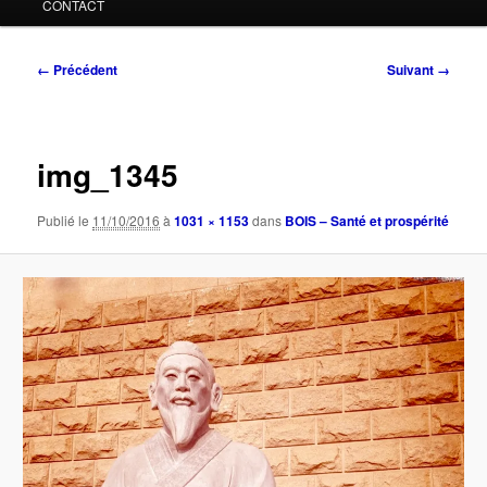
CONTACT
Navigation
← Précédent
Suivant →
des
images
img_1345
Publié le
11/10/2016
à
1031 × 1153
dans
BOIS – Santé et prospérité