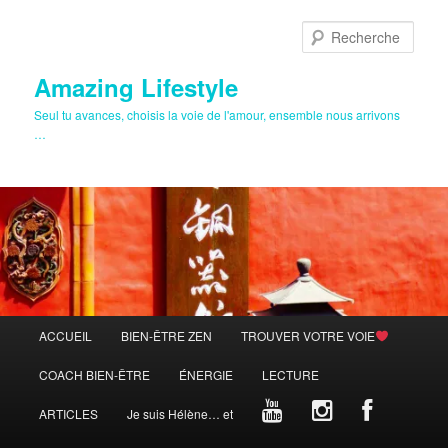
Aller
au
Rech
contenu
principal
Amazing Lifestyle
Seul tu avances, choisis la voie de l'amour, ensemble nous arrivons
…
Menu
ACCUEIL
BIEN-ÊTRE ZEN
TROUVER VOTRE VOIE
principal
COACH BIEN-ÊTRE
ÉNERGIE
LECTURE
ARTICLES
Je suis Hélène… et