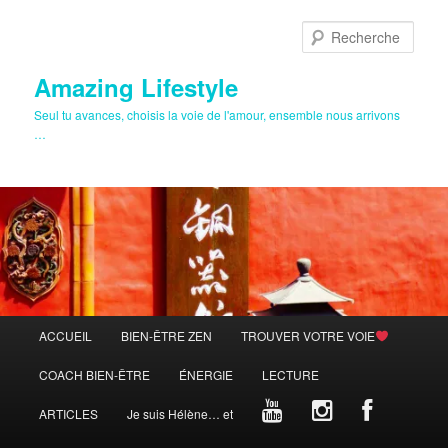
Aller
au
Rech
contenu
principal
Amazing Lifestyle
Seul tu avances, choisis la voie de l'amour, ensemble nous arrivons
…
Menu
ACCUEIL
BIEN-ÊTRE ZEN
TROUVER VOTRE VOIE
principal
COACH BIEN-ÊTRE
ÉNERGIE
LECTURE
ARTICLES
Je suis Hélène… et