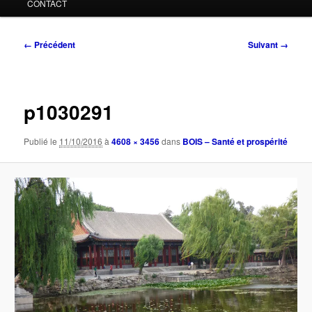
CONTACT
Navigation
← Précédent
Suivant →
des
images
p1030291
Publié le
11/10/2016
à
4608 × 3456
dans
BOIS – Santé et prospérité