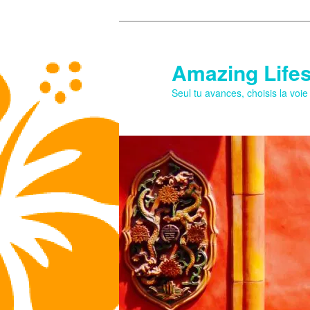
Aller
au
contenu
Amazing Lifes
principal
Seul tu avances, choisis la voi