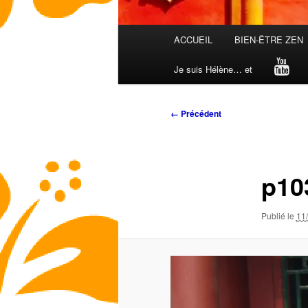
Menu
ACCUEIL
BIEN-ÊTRE ZEN
principal
Je suis Hélène… et
Navigation
← Précédent
des
images
p10
Publié le
11