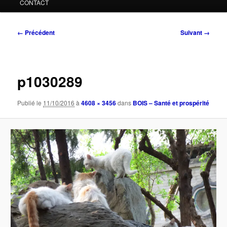
CONTACT
Navigation
← Précédent
Suivant →
des
images
p1030289
Publié le
11/10/2016
à
4608 × 3456
dans
BOIS – Santé et prospérité