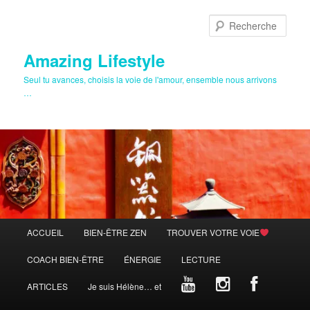
Aller
au
Rech
contenu
principal
Amazing Lifestyle
Seul tu avances, choisis la voie de l'amour, ensemble nous arrivons
…
Menu
ACCUEIL
BIEN-ÊTRE ZEN
TROUVER VOTRE VOIE
principal
COACH BIEN-ÊTRE
ÉNERGIE
LECTURE
ARTICLES
Je suis Hélène… et