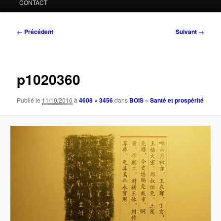
CONTACT
Navigation
← Précédent
Suivant →
des
images
p1020360
Publié le
11/10/2016
à
4608 × 3456
dans
BOIS – Santé et prospérité