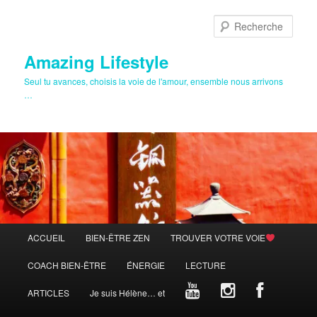
Aller
au
Rech
contenu
principal
Amazing Lifestyle
Seul tu avances, choisis la voie de l'amour, ensemble nous arrivons
…
Menu
ACCUEIL
BIEN-ÊTRE ZEN
TROUVER VOTRE VOIE
principal
COACH BIEN-ÊTRE
ÉNERGIE
LECTURE
ARTICLES
Je suis Hélène… et