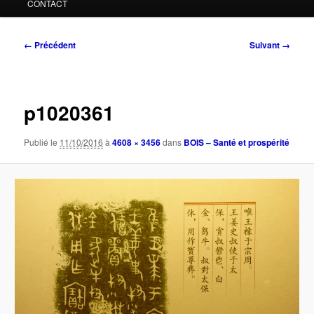
CONTACT
Navigation
← Précédent
Suivant →
des
images
p1020361
Publié le
11/10/2016
à
4608 × 3456
dans
BOIS – Santé et prospérité