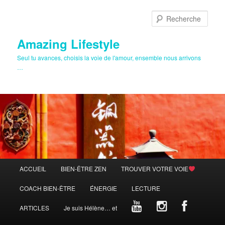
Aller
au
Rech
contenu
principal
Amazing Lifestyle
Seul tu avances, choisis la voie de l'amour, ensemble nous arrivons
…
Menu
ACCUEIL
BIEN-ÊTRE ZEN
TROUVER VOTRE VOIE
principal
COACH BIEN-ÊTRE
ÉNERGIE
LECTURE
ARTICLES
Je suis Hélène… et