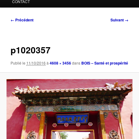
CONTACT
Navigation
← Précédent
Suivant →
des
images
p1020357
Publié le
11/10/2016
à
4608 × 3456
dans
BOIS – Santé et prospérité