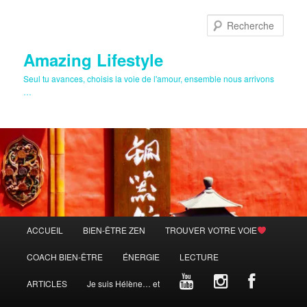
Aller
au
Rech
contenu
principal
Amazing Lifestyle
Seul tu avances, choisis la voie de l'amour, ensemble nous arrivons
…
Menu
ACCUEIL
BIEN-ÊTRE ZEN
TROUVER VOTRE VOIE
principal
COACH BIEN-ÊTRE
ÉNERGIE
LECTURE
ARTICLES
Je suis Hélène… et