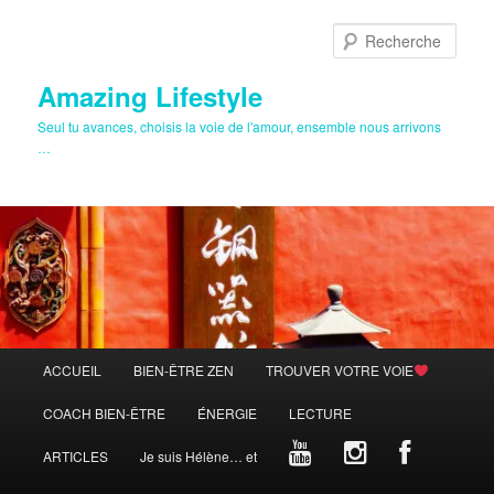
Aller
Aller
au
au
Rech
contenu
contenu
principal
secondaire
Amazing Lifestyle
Seul tu avances, choisis la voie de l'amour, ensemble nous arrivons
…
Menu
ACCUEIL
BIEN-ÊTRE ZEN
TROUVER VOTRE VOIE
principal
COACH BIEN-ÊTRE
ÉNERGIE
LECTURE
ARTICLES
Je suis Hélène… et