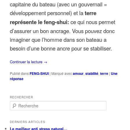
capitaine du bateau (avec un gouvernail =
développement personnel) et la
terre
représente le feng-shui:
ce qui nous permet
d’assurer un bon ancrage. Vous pouvez donc
imaginer que l’homme dans son bateau a
besoin d’une bonne ancre pour se stabiliser.
Continuer la lecture
→
Publié dans
FENG-SHUI
|
Marqué avec
amour
,
stabilité
,
terre
|
Une
réponse
RECHERCHER
R
e
c
h
DERNIERS ARTICLES
e
Le meilleur anti stress naturel…