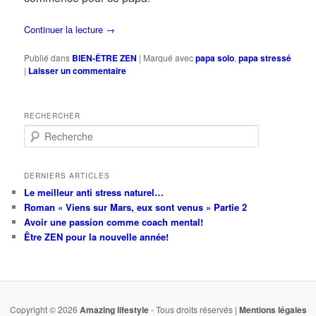
Continuer la lecture
→
Publié dans
BIEN-ÊTRE ZEN
|
Marqué avec
papa solo
,
papa stressé
|
Laisser un commentaire
RECHERCHER
R
e
c
h
DERNIERS ARTICLES
e
Le meilleur anti stress naturel…
r
Roman « Viens sur Mars, eux sont venus » Partie 2
c
Avoir une passion comme coach mental!
h
Être ZEN pour la nouvelle année!
e
Copyright © 2026
Amazing lifestyle
- Tous droits réservés |
Mentions légales