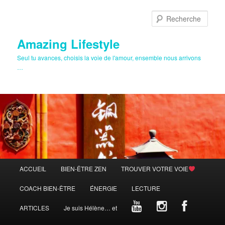
Aller
Aller
au
au
Rech
contenu
contenu
principal
secondaire
Amazing Lifestyle
Seul tu avances, choisis la voie de l'amour, ensemble nous arrivons
…
Menu
ACCUEIL
BIEN-ÊTRE ZEN
TROUVER VOTRE VOIE
principal
COACH BIEN-ÊTRE
ÉNERGIE
LECTURE
ARTICLES
Je suis Hélène… et