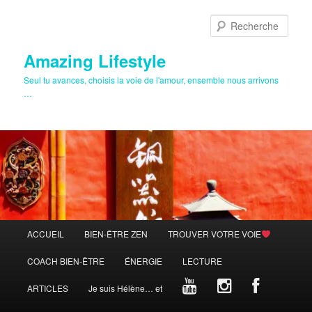
Aller
au
Rech
contenu
principal
Amazing Lifestyle
Seul tu avances, choisis la voie de l'amour, ensemble nous arrivons
…
Menu
ACCUEIL
BIEN-ÊTRE ZEN
TROUVER VOTRE VOIE
principal
COACH BIEN-ÊTRE
ÉNERGIE
LECTURE
ARTICLES
Je suis Hélène… et