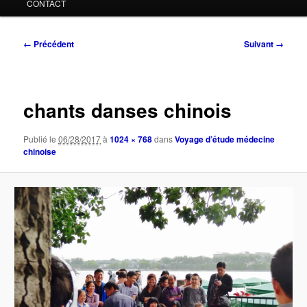
CONTACT
Navigation
← Précédent
Suivant →
des
images
chants danses chinois
Publié le
06/28/2017
à
1024 × 768
dans
Voyage d’étude médecine
chinoise