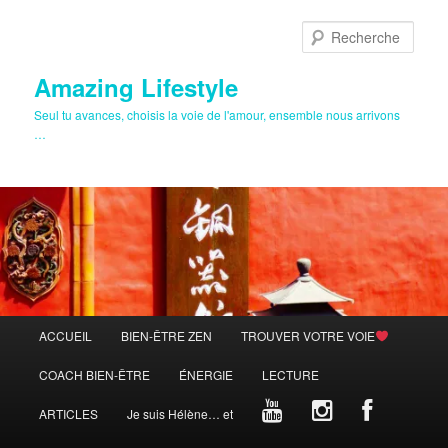
Aller
au
Rech
contenu
principal
Amazing Lifestyle
Seul tu avances, choisis la voie de l'amour, ensemble nous arrivons
…
Menu
ACCUEIL
BIEN-ÊTRE ZEN
TROUVER VOTRE VOIE
principal
COACH BIEN-ÊTRE
ÉNERGIE
LECTURE
ARTICLES
Je suis Hélène… et