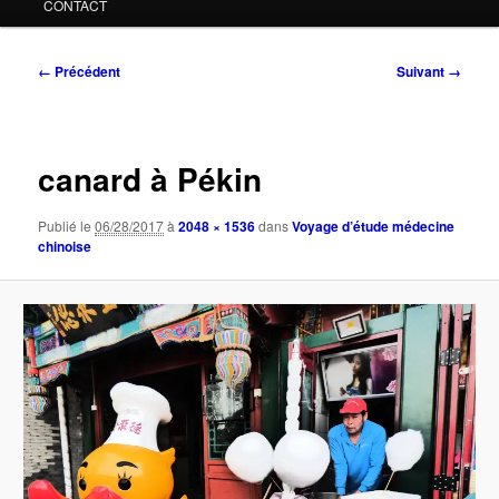
CONTACT
Navigation
← Précédent
Suivant →
des
images
canard à Pékin
Publié le
06/28/2017
à
2048 × 1536
dans
Voyage d’étude médecine
chinoise