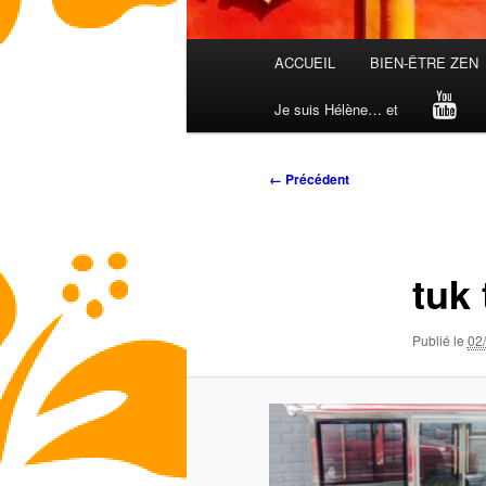
Menu
ACCUEIL
BIEN-ÊTRE ZEN
principal
Je suis Hélène… et
Navigation
← Précédent
des
images
tuk
Publié le
02