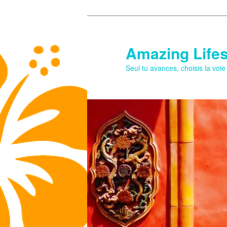
Aller
au
contenu
Amazing Lifes
principal
Seul tu avances, choisis la voi