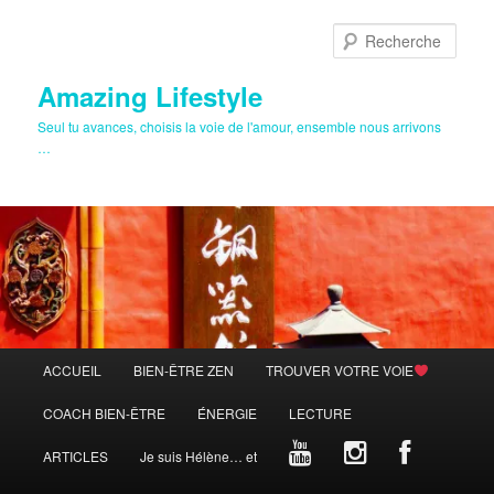
Aller
au
Rech
contenu
principal
Amazing Lifestyle
Seul tu avances, choisis la voie de l'amour, ensemble nous arrivons
…
Menu
ACCUEIL
BIEN-ÊTRE ZEN
TROUVER VOTRE VOIE
principal
COACH BIEN-ÊTRE
ÉNERGIE
LECTURE
ARTICLES
Je suis Hélène… et