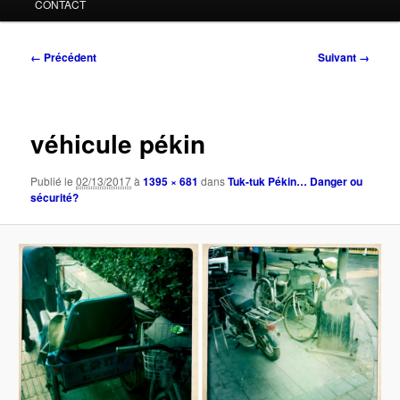
CONTACT
Navigation
← Précédent
Suivant →
des
images
véhicule pékin
Publié le
02/13/2017
à
1395 × 681
dans
Tuk-tuk Pékin… Danger ou
sécurité?