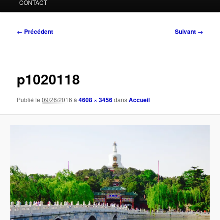
CONTACT
Navigation
← Précédent
Suivant →
des
images
p1020118
Publié le
09/26/2016
à
4608 × 3456
dans
Accueil