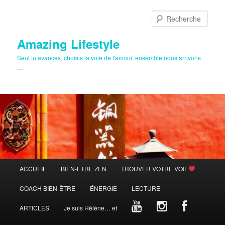
Aller
au
Rech
contenu
principal
Amazing Lifestyle
Seul tu avances, choisis la voie de l'amour, ensemble nous arrivons
…
Menu
ACCUEIL
BIEN-ÊTRE ZEN
TROUVER VOTRE VOIE
principal
COACH BIEN-ÊTRE
ÉNERGIE
LECTURE
ARTICLES
Je suis Hélène… et