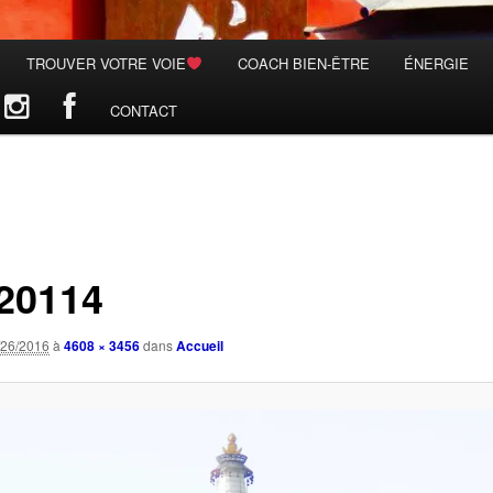
TROUVER VOTRE VOIE
COACH BIEN-ÊTRE
ÉNERGIE
CONTACT
20114
/26/2016
à
4608 × 3456
dans
Accueil