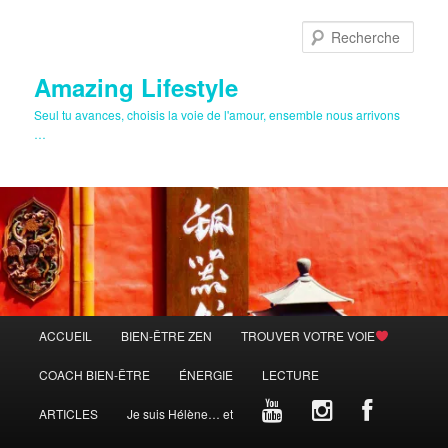
Aller
au
Rech
contenu
principal
Amazing Lifestyle
Seul tu avances, choisis la voie de l'amour, ensemble nous arrivons
…
Menu
ACCUEIL
BIEN-ÊTRE ZEN
TROUVER VOTRE VOIE
principal
COACH BIEN-ÊTRE
ÉNERGIE
LECTURE
ARTICLES
Je suis Hélène… et