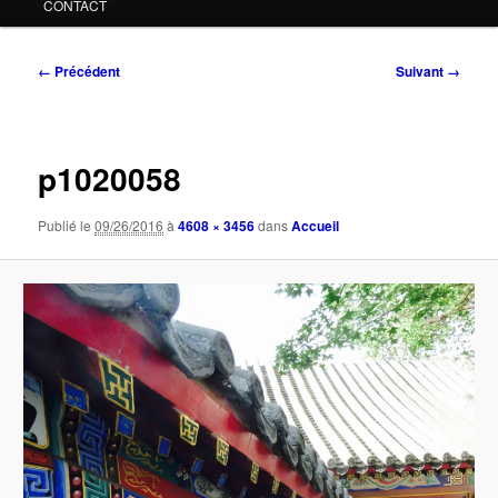
CONTACT
Navigation
← Précédent
Suivant →
des
images
p1020058
Publié le
09/26/2016
à
4608 × 3456
dans
Accueil