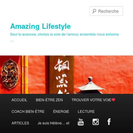
Aller
au
Rech
contenu
principal
Amazing Lifestyle
Seul tu avances, choisis la voie de l'amour, ensemble nous arrivons
…
Menu
ACCUEIL
BIEN-ÊTRE ZEN
TROUVER VOTRE VOIE
principal
COACH BIEN-ÊTRE
ÉNERGIE
LECTURE
ARTICLES
Je suis Hélène… et