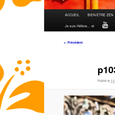
Menu
ACCUEIL
BIEN-ÊTRE ZEN
principal
Je suis Hélène… et
Navigation
← Précédent
des
images
p10
Publié le
11