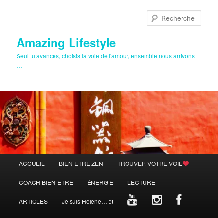
Aller
au
Rech
contenu
principal
Amazing Lifestyle
Seul tu avances, choisis la voie de l'amour, ensemble nous arrivons
…
Menu
ACCUEIL
BIEN-ÊTRE ZEN
TROUVER VOTRE VOIE
principal
COACH BIEN-ÊTRE
ÉNERGIE
LECTURE
ARTICLES
Je suis Hélène… et