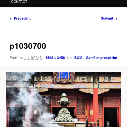
CONTACT
Navigation
← Précédent
Suivant →
des
images
p1030700
Publié le
11/10/2016
à
4608 × 3456
dans
BOIS – Santé et prospérité