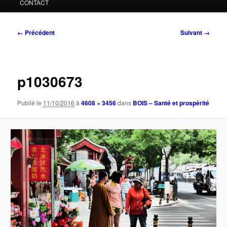
CONTACT
Navigation
← Précédent
Suivant →
des
images
p1030673
Publié le
11/10/2016
à
4608 × 3456
dans
BOIS – Santé et prospérité