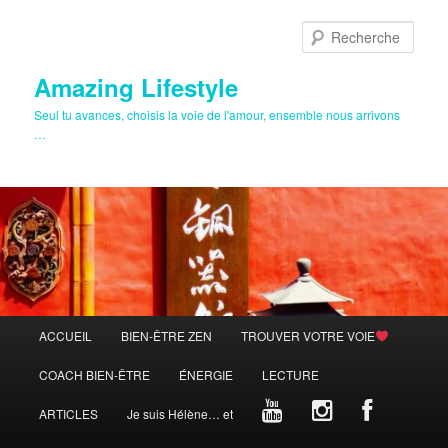
Aller
au
Rech
contenu
principal
Amazing Lifestyle
Seul tu avances, choisis la voie de l'amour, ensemble nous arrivons
…
Menu
ACCUEIL
BIEN-ÊTRE ZEN
TROUVER VOTRE VOIE
principal
COACH BIEN-ÊTRE
ÉNERGIE
LECTURE
ARTICLES
Je suis Hélène… et