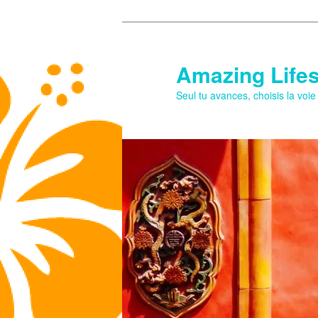
Aller
au
contenu
Amazing Lifes
principal
Seul tu avances, choisis la voi