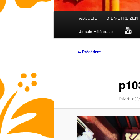
Menu
ACCUEIL
BIEN-ÊTRE ZEN
principal
Je suis Hélène… et
Navigation
← Précédent
des
images
p10
Publié le
11