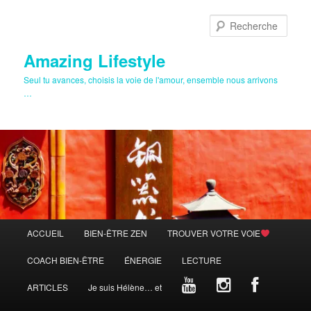
Aller
au
Rech
contenu
principal
Amazing Lifestyle
Seul tu avances, choisis la voie de l'amour, ensemble nous arrivons
…
Menu
ACCUEIL
BIEN-ÊTRE ZEN
TROUVER VOTRE VOIE
principal
COACH BIEN-ÊTRE
ÉNERGIE
LECTURE
ARTICLES
Je suis Hélène… et