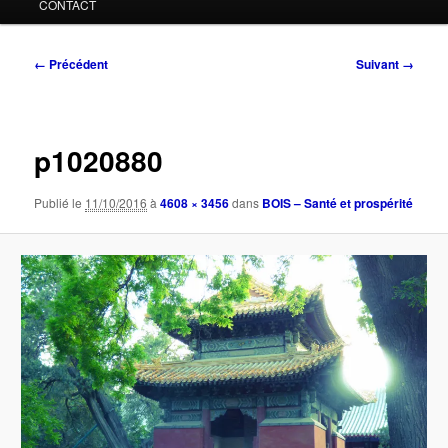
CONTACT
Navigation
← Précédent
Suivant →
des
images
p1020880
Publié le
11/10/2016
à
4608 × 3456
dans
BOIS – Santé et prospérité