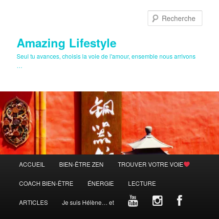
Aller
au
Rech
contenu
principal
Amazing Lifestyle
Seul tu avances, choisis la voie de l'amour, ensemble nous arrivons
…
Menu
ACCUEIL
BIEN-ÊTRE ZEN
TROUVER VOTRE VOIE
principal
COACH BIEN-ÊTRE
ÉNERGIE
LECTURE
ARTICLES
Je suis Hélène… et