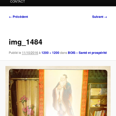
CONTACT
Navigation
← Précédent
Suivant →
des
images
img_1484
Publié le
11/10/2016
à
1200 × 1200
dans
BOIS – Santé et prospérité