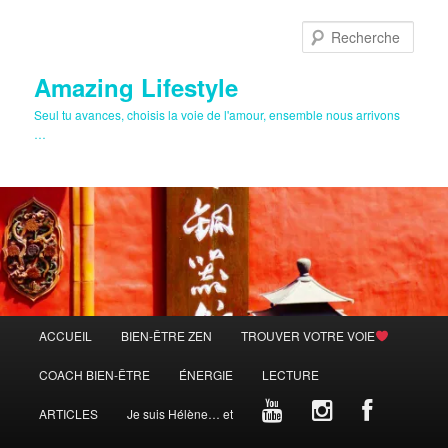
Aller
au
Rech
contenu
principal
Amazing Lifestyle
Seul tu avances, choisis la voie de l'amour, ensemble nous arrivons
…
Menu
ACCUEIL
BIEN-ÊTRE ZEN
TROUVER VOTRE VOIE
principal
COACH BIEN-ÊTRE
ÉNERGIE
LECTURE
ARTICLES
Je suis Hélène… et