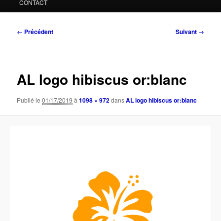
CONTACT
Navigation
← Précédent
Suivant →
des
images
AL logo hibiscus or:blanc
Publié le
01/17/2019
à
1098 × 972
dans
AL logo hibiscus or:blanc