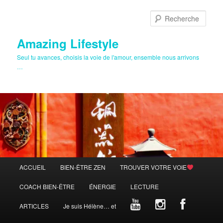
Aller
au
Rech
contenu
principal
Amazing Lifestyle
Seul tu avances, choisis la voie de l'amour, ensemble nous arrivons
…
Menu
ACCUEIL
BIEN-ÊTRE ZEN
TROUVER VOTRE VOIE
principal
COACH BIEN-ÊTRE
ÉNERGIE
LECTURE
ARTICLES
Je suis Hélène… et