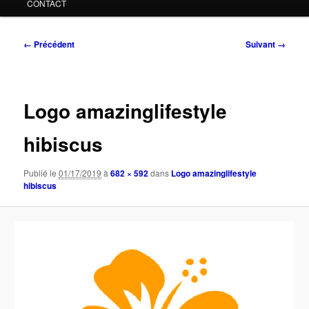
CONTACT
Navigation
← Précédent
Suivant →
des
images
Logo amazinglifestyle
hibiscus
Publié le
01/17/2019
à
682 × 592
dans
Logo amazinglifestyle
hibiscus