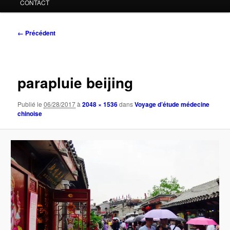
CONTACT
Navigation
← Précédent
des
images
parapluie beijing
Publié le
06/28/2017
à
2048 × 1536
dans
Voyage d’étude médecine
chinoise