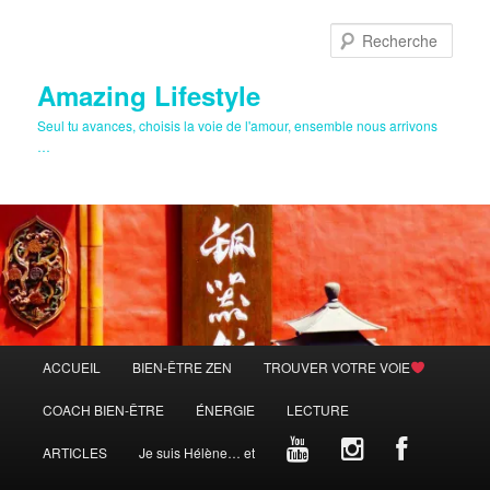
Aller
au
Rech
contenu
principal
Amazing Lifestyle
Seul tu avances, choisis la voie de l'amour, ensemble nous arrivons
…
Menu
ACCUEIL
BIEN-ÊTRE ZEN
TROUVER VOTRE VOIE
principal
COACH BIEN-ÊTRE
ÉNERGIE
LECTURE
ARTICLES
Je suis Hélène… et