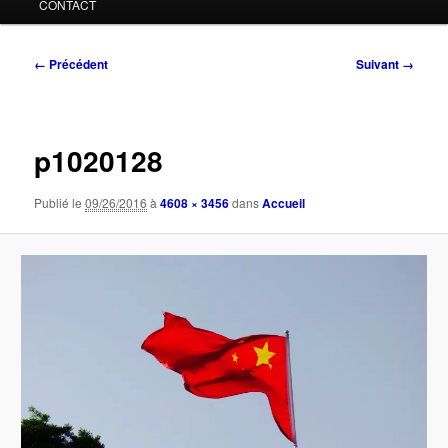
CONTACT
Navigation
← Précédent
Suivant →
des
images
p1020128
Publié le
09/26/2016
à
4608 × 3456
dans
Accueil