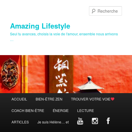
Aller
au
Rech
contenu
principal
Amazing Lifestyle
Seul tu avances, choisis la voie de l'amour, ensemble nous arrivons
…
Menu
ACCUEIL
BIEN-ÊTRE ZEN
TROUVER VOTRE VOIE
principal
COACH BIEN-ÊTRE
ÉNERGIE
LECTURE
ARTICLES
Je suis Hélène… et