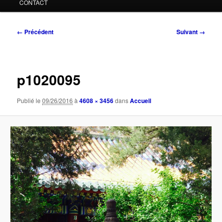
CONTACT
Navigation
← Précédent
Suivant →
des
images
p1020095
Publié le
09/26/2016
à
4608 × 3456
dans
Accueil