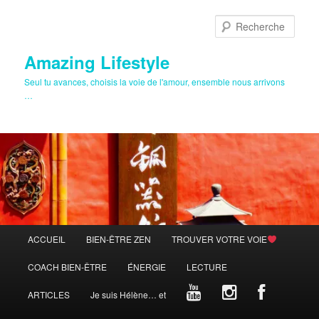
Aller
au
Rech
contenu
principal
Amazing Lifestyle
Seul tu avances, choisis la voie de l'amour, ensemble nous arrivons
…
Menu
ACCUEIL
BIEN-ÊTRE ZEN
TROUVER VOTRE VOIE
principal
COACH BIEN-ÊTRE
ÉNERGIE
LECTURE
ARTICLES
Je suis Hélène… et