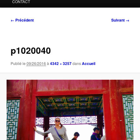
CONTACT
Navigation
← Précédent
Suivant →
des
images
p1020040
Publié le
09/26/2016
à
4342 × 3257
dans
Accueil