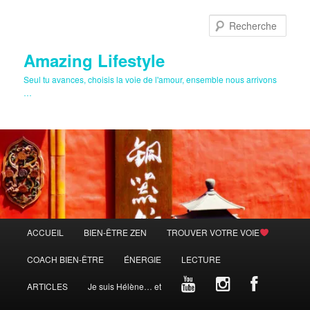
Aller
au
Rech
contenu
principal
Amazing Lifestyle
Seul tu avances, choisis la voie de l'amour, ensemble nous arrivons
…
Menu
ACCUEIL
BIEN-ÊTRE ZEN
TROUVER VOTRE VOIE
principal
COACH BIEN-ÊTRE
ÉNERGIE
LECTURE
ARTICLES
Je suis Hélène… et