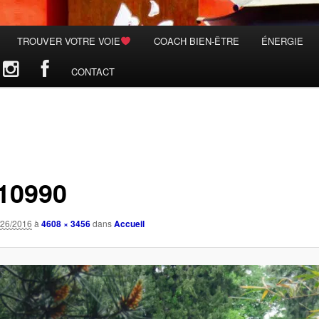
TROUVER VOTRE VOIE
COACH BIEN-ÊTRE
ÉNERGIE
CONTACT
10990
/26/2016
à
4608 × 3456
dans
Accueil