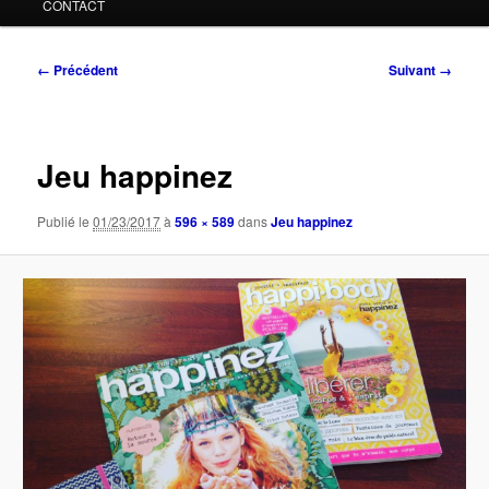
CONTACT
Navigation
← Précédent
Suivant →
des
images
Jeu happinez
Publié le
01/23/2017
à
596 × 589
dans
Jeu happinez