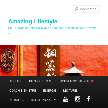
Aller
au
Rech
contenu
principal
Amazing Lifestyle
Seul tu avances, choisis la voie de l'amour, ensemble nous arrivons
…
Menu
ACCUEIL
BIEN-ÊTRE ZEN
TROUVER VOTRE VOIE
principal
COACH BIEN-ÊTRE
ÉNERGIE
LECTURE
ARTICLES
Je suis Hélène… et