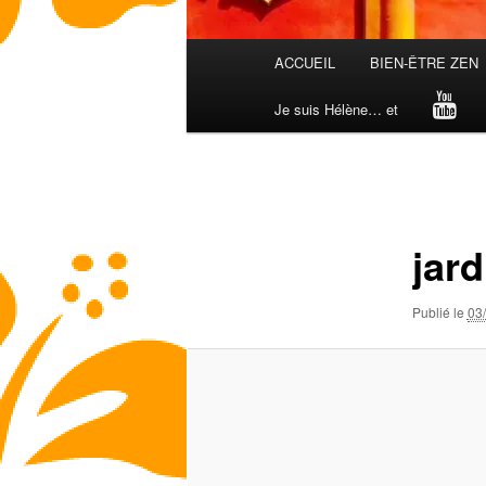
Menu
ACCUEIL
BIEN-ÊTRE ZEN
principal
Je suis Hélène… et
Navigation
des
images
jard
Publié le
03