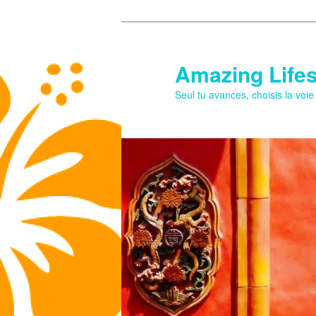
Aller
au
contenu
Amazing Lifes
principal
Seul tu avances, choisis la voi