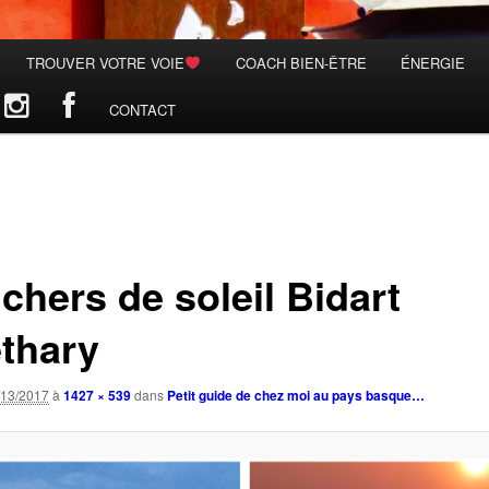
TROUVER VOTRE VOIE
COACH BIEN-ÊTRE
ÉNERGIE
CONTACT
chers de soleil Bidart
thary
/13/2017
à
1427 × 539
dans
Petit guide de chez moi au pays basque…