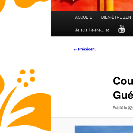
Menu
ACCUEIL
BIEN-ÊTRE ZEN
principal
Je suis Hélène… et
Navigation
← Précédent
des
images
Cou
Gué
Publié le
02