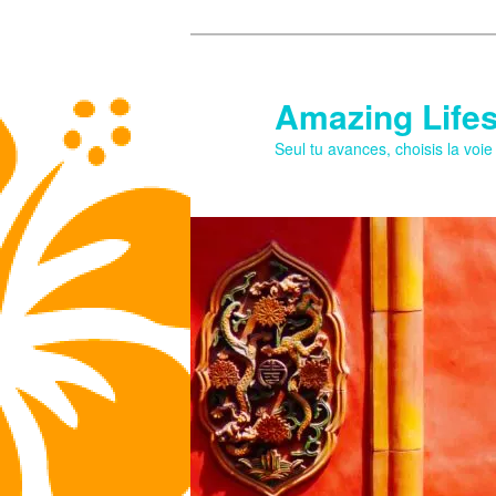
Aller
au
contenu
Amazing Lifes
principal
Seul tu avances, choisis la voi