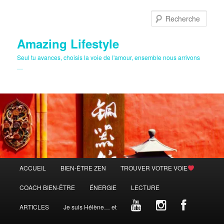
Aller
au
Rech
contenu
principal
Amazing Lifestyle
Seul tu avances, choisis la voie de l'amour, ensemble nous arrivons
…
Menu
ACCUEIL
BIEN-ÊTRE ZEN
TROUVER VOTRE VOIE
principal
COACH BIEN-ÊTRE
ÉNERGIE
LECTURE
ARTICLES
Je suis Hélène… et