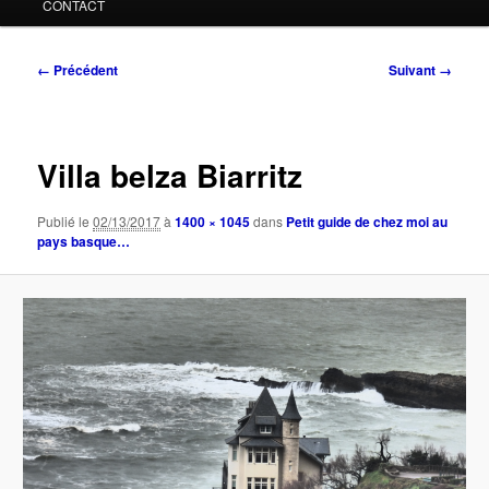
CONTACT
Navigation
← Précédent
Suivant →
des
images
Villa belza Biarritz
Publié le
02/13/2017
à
1400 × 1045
dans
Petit guide de chez moi au
pays basque…