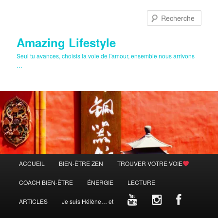
Aller
au
Rech
contenu
principal
Amazing Lifestyle
Seul tu avances, choisis la voie de l'amour, ensemble nous arrivons
…
Menu
ACCUEIL
BIEN-ÊTRE ZEN
TROUVER VOTRE VOIE
principal
COACH BIEN-ÊTRE
ÉNERGIE
LECTURE
ARTICLES
Je suis Hélène… et