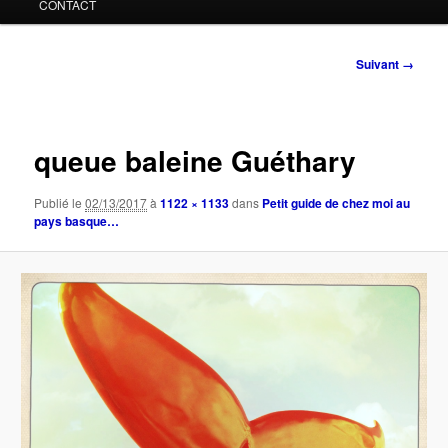
CONTACT
Navigation
Suivant →
des
images
queue baleine Guéthary
Publié le
02/13/2017
à
1122 × 1133
dans
Petit guide de chez moi au
pays basque…