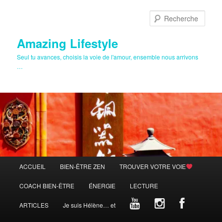
Aller
au
Rech
contenu
principal
Amazing Lifestyle
Seul tu avances, choisis la voie de l'amour, ensemble nous arrivons
…
Menu
ACCUEIL
BIEN-ÊTRE ZEN
TROUVER VOTRE VOIE
principal
COACH BIEN-ÊTRE
ÉNERGIE
LECTURE
ARTICLES
Je suis Hélène… et